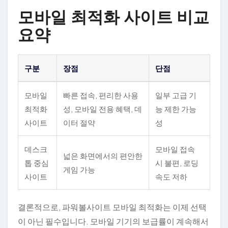
모바일 최적화 사이트 비교
요약
구분
장점
단점
모바일
빠른 접속, 편리한 사용
일부 고급 기
최적화
성, 모바일 전용 혜택, 데
능 제한 가능
사이트
이터 절약
성
데스크
모바일 접속
넓은 화면에서의 편안한
톱 중심
시 불편, 로딩
게임 가능
사이트
속도 저하
결론적으로, 파워볼사이트 모바일 최적화는 이제 선택
이 아닌 필수입니다. 모바일 기기의 보급률이 계속해서