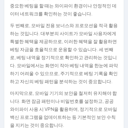
중요한 베팅을 할 때는 와이파이 환경이나 안정적인 데
이터 네트워크를 확인하는 것이 좋습니다.
두 번째로, 모바일 전용 보너스와 프로모션을 적극 활용
하는 것입니다. 대부분의 사이트가 모바일 사용자에게
특별한 혜택을 제공하므로, 이러한 혜택을 잘 활용하면
베팅 자금을 효율적으로 운용할 수 있습니다. 세 번째
로, 베팅 내역을 정기적으로 확인하고 관리하는 것입니
다. 모바일에서는 화면이 작아 베팅 내역을 한눈에 파악
하기 어려울 수 있으므로, 주기적으로 베팅 기록을 확인
하고 자신의 베팅 패턴을 분석하는 것이 중요합니다.
마지막으로, 모바일 기기의 보안을 철저히 유지해야 합
니다. 화면 잠금 패턴이나 비밀번호를 설정하고, 공공
와이파이 사용 시 VPN을 활용하며, 정기적으로 모바일
백신 프로그램을 업데이트하는 등 기본적인 보안 수칙
을 지키는 것이 중요합니다.