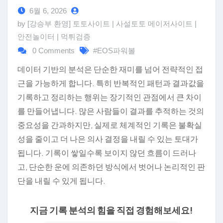
6월 6, 2026
by [강승부 환영] 토토사이트 | 사설토토 메이저사이트 |
안전놀이터 | 먹튀검증
0 Comments
#EOS파워볼
데이터 기반의 분석은 단순한 재미를 넘어 전략적인 접
근을 가능하게 합니다. 특히 반복적인 패턴과 결과값을
기록하고 정리하는 행위는 장기적인 관점에서 큰 차이
를 만들어냅니다. 많은 사람들이 결과를 추적하는 것의
중요성을 간과하지만, 실제로 체계적인 기록은 불확실
성을 줄이고 더 나은 의사 결정을 내릴 수 있는 토대가
됩니다. 기록이 쌓일수록 보이지 않던 흐름이 드러나
고, 단순한 운에 의존하던 방식에서 벗어나 논리적인 판
단을 내릴 수 있게 됩니다.
지금 기록 분석의 힘을 직접 경험해보세요!