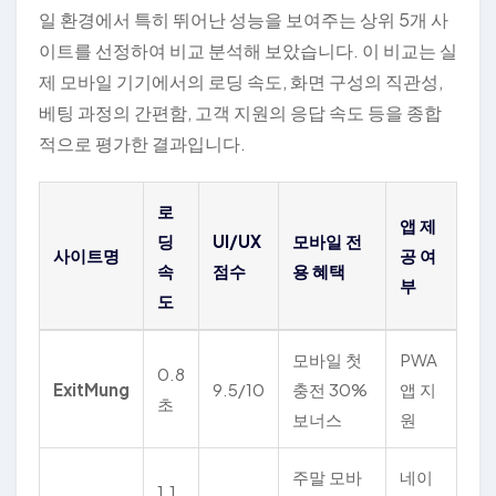
일 환경에서 특히 뛰어난 성능을 보여주는 상위 5개 사
이트를 선정하여 비교 분석해 보았습니다. 이 비교는 실
제 모바일 기기에서의 로딩 속도, 화면 구성의 직관성,
베팅 과정의 간편함, 고객 지원의 응답 속도 등을 종합
적으로 평가한 결과입니다.
로
앱 제
딩
UI/UX
모바일 전
사이트명
공 여
속
점수
용 혜택
부
도
모바일 첫
PWA
0.8
ExitMung
9.5/10
충전 30%
앱 지
초
보너스
원
주말 모바
네이
1.1