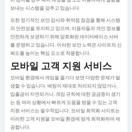
보내는 시스템을 갖추고 있습니다.
또한 정기적인 보안 감사와 취약점 점검을 통해 시스템
의 안전성을 유지하고 있으며, 이용자들의 개인 정보를
안전하게 보관하기 위해 암호화된 데이터베이스 서버
를 운영하고 있습니다. 이러한 보안 노력은 사이트의 신
뢰도를 높이는 핵심 요소로 작용합니다.
모바일 고객 지원 서비스
모바일 환경에서 게임을 즐기다 보면 다양한 문제가 발
생할 수 있습니다. 베팅이 제대로 처리되지 않았거나,
입출금이 지연되거나, 게임 규칙에 대한 궁금증이 생기
는 등 여러 상황에서 빠르게 도움을 받을 수 있는 고객
지원 서비스는 필수적입니다. 모바일 최적화 사이트는
이러한 고객 지원을 모바일 환경에 맞게 최적화하여 제
공합니다.