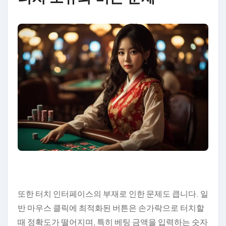
또한 터치 인터페이스의 부재로 인한 문제도 큽니다. 일
반 마우스 클릭에 최적화된 버튼은 손가락으로 터치할
때 정확도가 떨어지며, 특히 베팅 금액을 입력하는 숫자