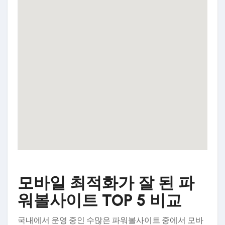
모바일 최적화가 잘 된 파
워볼사이트 TOP 5 비교
국내에서 운영 중인 수많은 파워볼사이트 중에서 모바