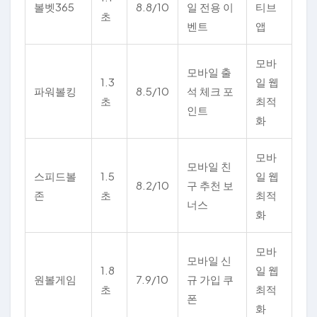
볼벳365
8.8/10
일 전용 이
티브
초
벤트
앱
모바
모바일 출
1.3
일 웹
파워볼킹
8.5/10
석 체크 포
초
최적
인트
화
모바
모바일 친
스피드볼
1.5
일 웹
8.2/10
구 추천 보
존
초
최적
너스
화
모바
모바일 신
1.8
일 웹
원볼게임
7.9/10
규 가입 쿠
초
최적
폰
화