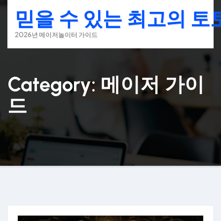
Skip
믿을 수 있는 최고의 
to
content
2026년 메이저놀이터 가이드
Category: 메이저 가이
드