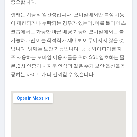
중요합니다.
셋째는 기능의 일관성입니다. 모바일에서만 특정 기능
이 제한되거나 누락되는 경우가 있는데, 예를 들어 데스
크톱에서는 가능한 빠른 베팅 기능이 모바일에서는 불
가능하다면 이는 최적화가 제대로 이루어지지 않은 것
입니다. 넷째는 보안 기능입니다. 공공 와이파이를 자
주 사용하는 모바일 이용자들을 위해 SSL 암호화는 물
론, 2차 인증이나 지문 인식과 같은 추가 보안 옵션을 제
공하는 사이트가 더 신뢰할 수 있습니다.