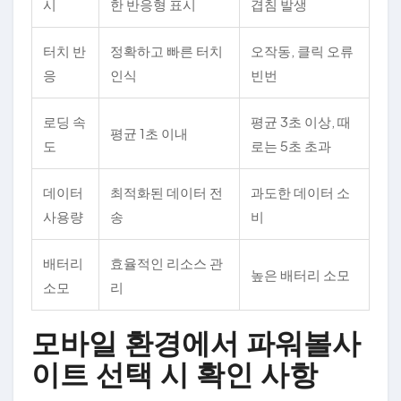
시
한 반응형 표시
겹침 발생
터치 반
정확하고 빠른 터치
오작동, 클릭 오류
응
인식
빈번
로딩 속
평균 3초 이상, 때
평균 1초 이내
도
로는 5초 초과
데이터
최적화된 데이터 전
과도한 데이터 소
사용량
송
비
배터리
효율적인 리소스 관
높은 배터리 소모
소모
리
모바일 환경에서 파워볼사
이트 선택 시 확인 사항