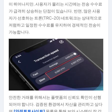
이 뛰어나지만, 사용자가 몰리는 시간에는 전송 수수료
가 급격히 상승하는 단점이 있습니다. 반면, 많은 사용
자가 선호하는 트론(TRC-20) 네트워크는 상대적으로
저렴하고 일정한 수수료를 유지하여 경제적인 전송이
가능합니다.
안전한 거래를 위해서는 플랫폼의 신뢰도 확인이 선행
되어야 합니다. 검증된 환경에서 자산을 관리하고 싶다
면
[안전토토사이트]
목록을 통해 보안 시스템이 잘 갖