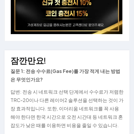
잠깐만요!
질문 1: 전송 수수료(Gas Fee)를 가장 적게 내는 방법
은 무엇인가요?
답변: 전송 시 네트워크 선택 단계에서 수수료가 저렴한
TRC-20이나 다른 레이어2 솔루션을 선택하는 것이 가
장 효과적입니다. 또한, 이더리움 네트워크를 꼭 사용
해야 한다면 한국 시간으로 오전 시간대 등 네트워크 혼
잡도가 낮은 때를 이용하면 비용을 줄일 수 있습니다.