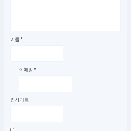
이름
*
이메일
*
웹사이트