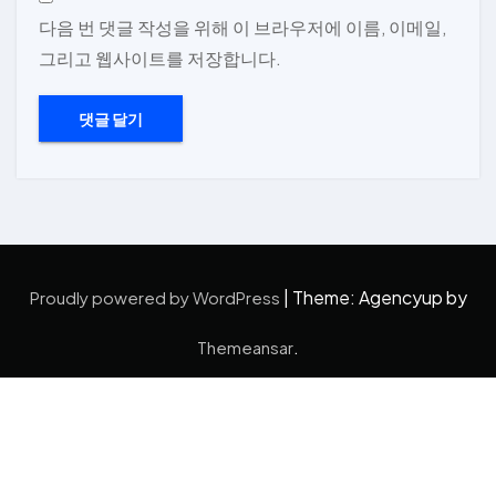
다음 번 댓글 작성을 위해 이 브라우저에 이름, 이메일,
그리고 웹사이트를 저장합니다.
|
Theme: Agencyup by
Proudly powered by WordPress
.
Themeansar