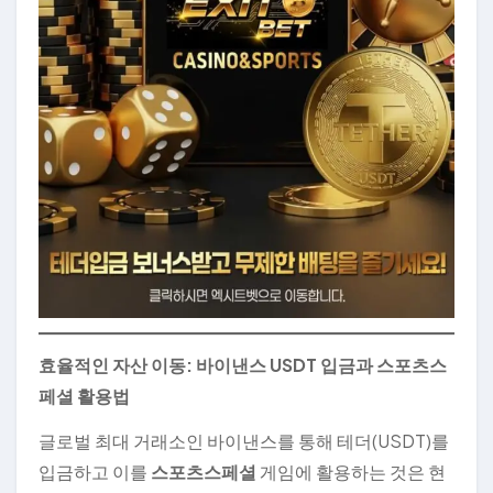
효율적인 자산 이동: 바이낸스 USDT 입금과 스포츠스
페셜 활용법
글로벌 최대 거래소인 바이낸스를 통해 테더(USDT)를
입금하고 이를
스포츠스페셜
게임에 활용하는 것은 현