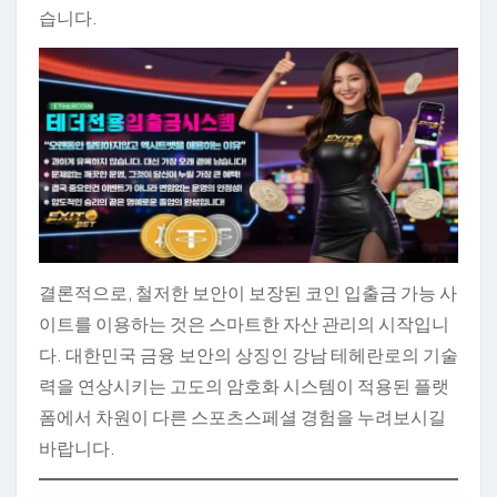
습니다.
결론적으로, 철저한 보안이 보장된 코인 입출금 가능 사
이트를 이용하는 것은 스마트한 자산 관리의 시작입니
다. 대한민국 금융 보안의 상징인 강남 테헤란로의 기술
력을 연상시키는 고도의 암호화 시스템이 적용된 플랫
폼에서 차원이 다른 스포츠스페셜 경험을 누려보시길
바랍니다.