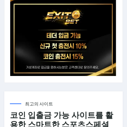
최고의 사이트
코인 입출금 가능 사이트를 활
용한 스마트한 스포츠스페셜