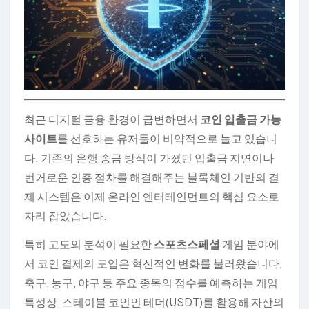
최근 디지털 금융 환경이 급변하면서
코인 입출금 가능
사이트
를 선호하는 유저들이 비약적으로 늘고 있습니
다. 기존의 은행 송금 방식이 가졌던 입출금 지연이나
번거로운 인증 절차를 해결해주는 블록체인 기반의 결
제 시스템은 이제 온라인 엔터테인먼트의 핵심 요소로
자리 잡았습니다.
특히 고도의 분석이 필요한
스포츠스페셜
게임 분야에
서 코인 결제의 도입은 혁신적인 변화를 불러왔습니다.
축구, 농구, 야구 등 주요 종목의 점수를 예측하는 게임
특성상, 스테이블 코인인 테더(USDT)를 활용해 자산의