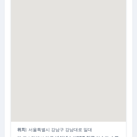
위치:
서울특별시 강남구 강남대로 일대