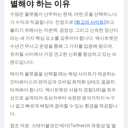
별해야 하는 이유
수많은 플랫폼이 난무하는 현재, 어떤 곳을 선택하느냐
가 수익과 직결됩니다. 진정으로
[최고의 사이트]
라고
불리기 위해서는 자본력, 공정성, 그리고 신속한 정산이
라는 세 가지 핵심 요소를 갖추어야 합니다. 엑시트벳은
수년간 무사고 운영을 통해 그 가치를 입증해 왔으며,
유저들 사이에서 가장 견고한 신뢰를 형성하고 있는 브
랜드입니다.
메이저 플랫폼을 선택할 때는 해당 사이트가 제공하는
인터페이스의 편의성과 모바일 최적화 상태도 꼼꼼히
따져봐야 합니다. 엑시트벳은 사용자 경험(UX)을 최우
선으로 설계되어 초보자부터 숙련된 분석가까지 누구
나 쉽고 빠르게 베팅에 참여할 수 있는 환경을 제공합니
다.
참조 자료: 스테이블코인 테더(Tether)의 유동성 및 발