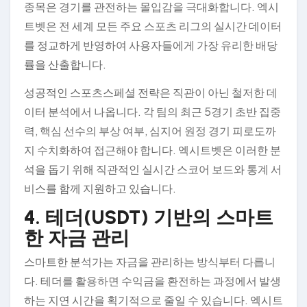
종목은 경기를 관전하는 몰입감을 극대화합니다. 엑시
트벳은 전 세계 모든 주요 스포츠 리그의 실시간 데이터
를 정교하게 반영하여 사용자들에게 가장 유리한 배당
률을 산출합니다.
성공적인 스포츠스페셜 전략은 직관이 아닌 철저한 데
이터 분석에서 나옵니다. 각 팀의 최근 5경기 초반 집중
력, 핵심 선수의 부상 여부, 심지어 원정 경기 피로도까
지 수치화하여 접근해야 합니다. 엑시트벳은 이러한 분
석을 돕기 위해 직관적인 실시간 스코어 보드와 통계 서
비스를 함께 지원하고 있습니다.
4. 테더(USDT) 기반의 스마트
한 자금 관리
스마트한 분석가는 자금을 관리하는 방식부터 다릅니
다. 테더를 활용하면 수익금을 환전하는 과정에서 발생
하는 지연 시간을 획기적으로 줄일 수 있습니다. 엑시트