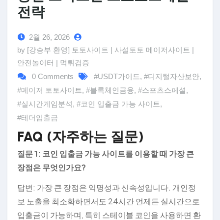
전략
2월 26, 2026
by [강승부 환영] 토토사이트 | 사설토토 메이저사이트 |
안전놀이터 | 먹튀검증
0 Comments
#USDT가이드
,
#디지털자산보안
,
#메이저 토토사이트
,
#블록체인금융
,
#스포츠스페셜
,
#실시간게임분석
,
#코인 입출금 가능 사이트
,
#테더입출금
FAQ (자주하는 질문)
질문 1: 코인 입출금 가능 사이트를 이용할 때 가장 큰
장점은 무엇인가요?
답변: 가장 큰 장점은 익명성과 신속성입니다. 개인정
보 노출을 최소화하면서도 24시간 언제든 실시간으로
입출금이 가능하며, 특히 스테이블 코인을 사용하면 환