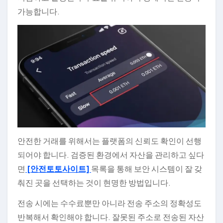
가능합니다.
안전한 거래를 위해서는 플랫폼의 신뢰도 확인이 선행
되어야 합니다. 검증된 환경에서 자산을 관리하고 싶다
면
[안전토토사이트]
목록을 통해 보안 시스템이 잘 갖
춰진 곳을 선택하는 것이 현명한 방법입니다.
전송 시에는 수수료뿐만 아니라 전송 주소의 정확성도
반복해서 확인해야 합니다. 잘못된 주소로 전송된 자산