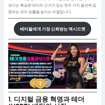
보다는 확실한 데이터 근거가 있는 한두 가지 옵션에 집
중하는 것이 승률을 높이는 비결입니다.
배터들에게 가장 신뢰받는 엑시드벳
1. 디지털 금융 혁명과 테더