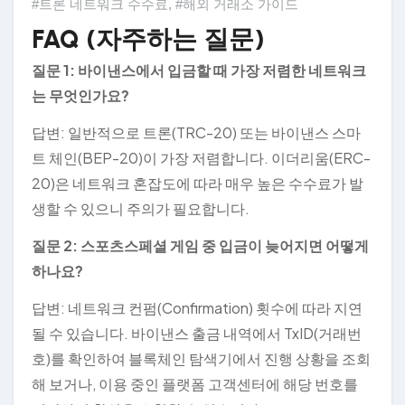
#트론 네트워크 수수료
,
#해외 거래소 가이드
FAQ (자주하는 질문)
질문 1: 바이낸스에서 입금할 때 가장 저렴한 네트워크
는 무엇인가요?
답변: 일반적으로 트론(TRC-20) 또는 바이낸스 스마
트 체인(BEP-20)이 가장 저렴합니다. 이더리움(ERC-
20)은 네트워크 혼잡도에 따라 매우 높은 수수료가 발
생할 수 있으니 주의가 필요합니다.
질문 2: 스포츠스페셜 게임 중 입금이 늦어지면 어떻게
하나요?
답변: 네트워크 컨펌(Confirmation) 횟수에 따라 지연
될 수 있습니다. 바이낸스 출금 내역에서 TxID(거래번
호)를 확인하여 블록체인 탐색기에서 진행 상황을 조회
해 보거나, 이용 중인 플랫폼 고객센터에 해당 번호를