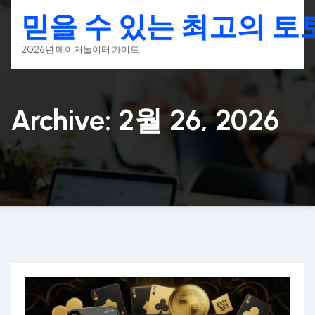
Skip
믿을 수 있는 최고의 
to
content
2026년 메이저놀이터 가이드
Archive: 2월 26, 2026