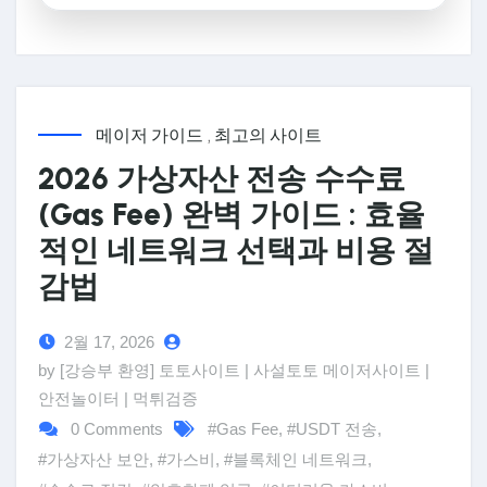
메이저 가이드
,
최고의 사이트
2026 가상자산 전송 수수료
(Gas Fee) 완벽 가이드 : 효율
적인 네트워크 선택과 비용 절
감법
2월 17, 2026
by [강승부 환영] 토토사이트 | 사설토토 메이저사이트 |
안전놀이터 | 먹튀검증
0 Comments
#Gas Fee
,
#USDT 전송
,
#가상자산 보안
,
#가스비
,
#블록체인 네트워크
,