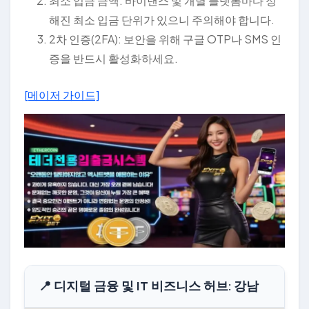
최소 입금 금액: 바이낸스 및 개별 플랫폼마다 정
해진 최소 입금 단위가 있으니 주의해야 합니다.
2차 인증(2FA): 보안을 위해 구글 OTP나 SMS 인
증을 반드시 활성화하세요.
[메이저 가이드]
📍 디지털 금융 및 IT 비즈니스 허브: 강남