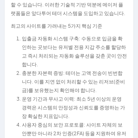
할 수 있습니다. 이러한 기술적 기반 덕분에 메이저 플
랫폼들은 앞다투어 테더 시스템을 도입하고 있습니다.
최고의 사이트를 가려내는 5가지 핵심 기준
입출금 자동화 시스템 구축: 수동으로 입금을 확
인하는 곳보다는 유저별 전용 지갑 주소를 할당하
고 즉시 처리되는 자동화 솔루션을 갖춘 곳이 안전
합니다.
충분한 자본력 증빙: 테더는 고액 전송이 빈번합
니다. 이를 지연 없이 처리할 수 있는 리저브(준비
금)를 보유했는지 확인해야 합니다.
운영 기간과 무사고 이력: 최소 5년 이상의 운영
경력은 시스템의 안정성과 신뢰도를 증명하는 가
장 확실한 지표입니다.
사용자 중심의 보안 프로토콜: 사이트 자체의 보
안뿐만 아니라 2차 인증(2FA) 등을 지원하여 유저