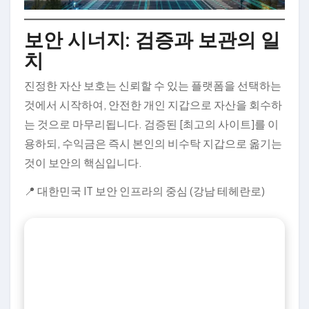
보안 시너지: 검증과 보관의 일
치
진정한 자산 보호는 신뢰할 수 있는 플랫폼을 선택하는
것에서 시작하여, 안전한 개인 지갑으로 자산을 회수하
는 것으로 마무리됩니다. 검증된 [최고의 사이트]를 이
용하되, 수익금은 즉시 본인의 비수탁 지갑으로 옮기는
것이 보안의 핵심입니다.
📍 대한민국 IT 보안 인프라의 중심 (강남 테헤란로)