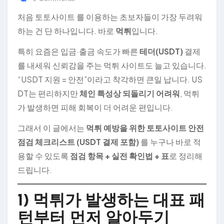
처음 토토사이트 를 이용하는 초보자들이 가장 두려워
하는 건 단 하나입니다. 바로
먹튀
입니다.
특히 요즘은 입금·출금 속도가 빠른
테더(USDT)
결제
를 내세워 신뢰감을 주는 먹튀 사이트도 늘고 있습니다.
“USDT 지원 = 안전”이라고 착각하면 큰일 납니다. US
DT는 편리하지만
체인 특성상 되돌리기 어려워
, 먹튀
가 발생하면 피해 회복이 더 어려운 편입니다.
그래서 이 글에서는
먹튀 예방을 위한 토토사이트 안전
점검 체크리스트 (USDT 결제 포함)
를 누구나 바로 적
용할 수 있도록
점검 항목 + 실전 확인법 + 표
로 정리해
드립니다.
1) 먹튀가 발생하는 대표 패
턴부터 먼저 알아두기