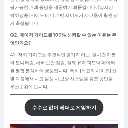
불가능한 거래 증명을 제공하기 때문입니다. [실시간
먹튀검증] 시에도 테더 기반 사이트가 사고율이 훨씬 낮
게 측정됩니다.
Q2. 메이저 가이드를 100% 신뢰할 수 있는 이유는 무
엇인가요?
A2. 저희 가이드는 주관적인 평가가 아닌, 실시간 자본
력 모니터링, 서버 보안 점검, 실제 유저 피드백 데이터
를 통합 분석하여 생성됩니다. 특히 [최고의 사이트] 선
별 과정에서 사고 발생 시 보증 시스템을 갖춘 곳만을
우선순위에 둡니다.
수수료 없이 테더로 게임하기