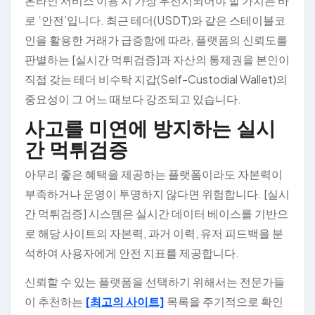
온라인 서비스 이용 시 가장 우선시되어야 할 가치는 바
로 ‘안전’입니다. 최근 테더(USDT)와 같은 스테이블코
인을 활용한 거래가 급증함에 따라, 플랫폼의 신뢰도를
판별하는 [실시간 먹튀검증]과 자산의 통제권을 본인이
직접 갖는 테더 비수탁 지갑(Self-Custodial Wallet)의
중요성이 그 어느 때보다 강조되고 있습니다.
사고를 미연에 방지하는 실시
간 먹튀검증
아무리 좋은 혜택을 제공하는 플랫폼이라도 자본력이
부족하거나 운영이 투명하지 않다면 위험합니다. [실시
간 먹튀검증] 시스템은 실시간 데이터 베이스를 기반으
로 해당 사이트의 자본력, 과거 이력, 유저 피드백을 분
석하여 사용자에게 안전 지표를 제공합니다.
신뢰할 수 있는 플랫폼을 선택하기 위해서는 전문가들
이 추천하는
[최고의 사이트]
목록을 주기적으로 확인