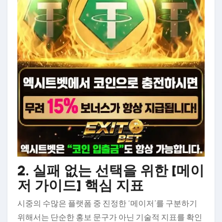
2. 실패 없는 선택을 위한 [메이
저 가이드] 핵심 지표
시중의 수많은 플랫폼 중 진정한 ‘메이저’를 구분하기
위해서는 단순한 홍보 문구가 아닌 기술적 지표를 확인