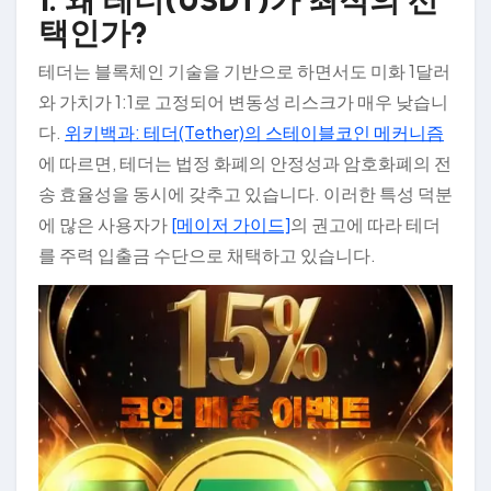
택인가?
테더는 블록체인 기술을 기반으로 하면서도 미화 1달러
와 가치가 1:1로 고정되어 변동성 리스크가 매우 낮습니
다.
위키백과: 테더(Tether)의 스테이블코인 메커니즘
에 따르면, 테더는 법정 화폐의 안정성과 암호화폐의 전
송 효율성을 동시에 갖추고 있습니다. 이러한 특성 덕분
에 많은 사용자가
[메이저 가이드]
의 권고에 따라 테더
를 주력 입출금 수단으로 채택하고 있습니다.