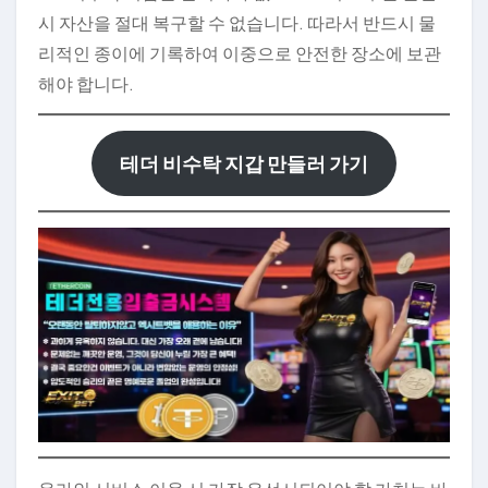
시 자산을 절대 복구할 수 없습니다. 따라서 반드시 물
리적인 종이에 기록하여 이중으로 안전한 장소에 보관
해야 합니다.
테더 비수탁 지갑 만들러 가기