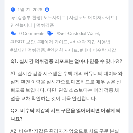
1월 21, 2026
by [강승부 환영] 토토사이트 | 사설토토 메이저사이트 |
안전놀이터 | 먹튀검증
0 Comments
#Self-Custodial Wallet
,
#USDT 보안
,
#메이저 가이드
,
#비수탁 지갑 사용법
,
#실시간 먹튀검증
,
#안전한 사이트
,
#테더 비수탁 지갑
Q1. 실시간 먹튀검증 리포트는 얼마나 믿을 수 있나요?
A1. 실시간 검증 시스템은 수백 개의 커뮤니티 데이터와
실제 환전 이력을 실시간으로 대조하므로 매우 높은 신
뢰도를 보입니다. 다만, 단일 소스보다는 여러 검증 채
널을 교차 확인하는 것이 더욱 안전합니다.
Q2. 비수탁 지갑의 시드 구문을 잃어버리면 어떻게 되
나요?
A2. 비수탁 지갑은 관리자가 없으므로 시드 구문 분실