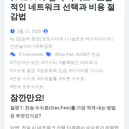
적인 네트워크 선택과 비용 절
감법
2월 17, 2026
by [강승부 환영] 토토사이트 | 사설토토 메이저사이트 |
안전놀이터 | 먹튀검증
0 Comments
#Gas Fee
,
#USDT 전송
,
#가상자산 보안
,
#가스비
,
#블록체인 네트워크
,
#수수료 절감
,
#암호화폐 입금
,
#이더리움 가스비
,
#전송 수수료
,
#트래블룰
,
#트론 수수료
,
#한국 토토사이트
잠깐만요!
질문 1: 전송 수수료(Gas Fee)를 가장 적게 내는 방법
은 무엇인가요?
답변: 전송 시 네트워크 선택 단계에서 수수료가 저렴한