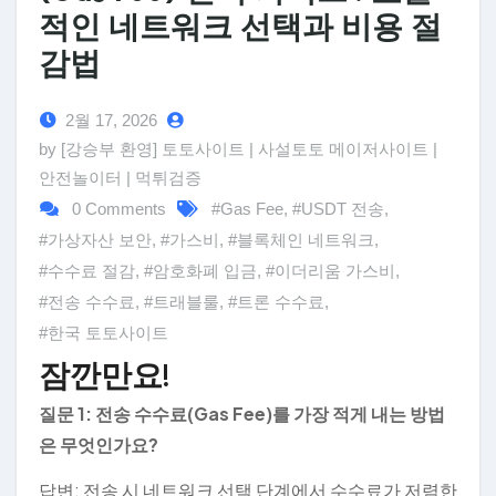
적인 네트워크 선택과 비용 절
감법
2월 17, 2026
by [강승부 환영] 토토사이트 | 사설토토 메이저사이트 |
안전놀이터 | 먹튀검증
0 Comments
#Gas Fee
,
#USDT 전송
,
#가상자산 보안
,
#가스비
,
#블록체인 네트워크
,
#수수료 절감
,
#암호화폐 입금
,
#이더리움 가스비
,
#전송 수수료
,
#트래블룰
,
#트론 수수료
,
#한국 토토사이트
잠깐만요!
질문 1: 전송 수수료(Gas Fee)를 가장 적게 내는 방법
은 무엇인가요?
답변: 전송 시 네트워크 선택 단계에서 수수료가 저렴한