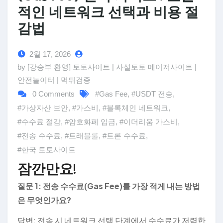
적인 네트워크 선택과 비용 절
감법
2월 17, 2026
by [강승부 환영] 토토사이트 | 사설토토 메이저사이트 |
안전놀이터 | 먹튀검증
0 Comments
#Gas Fee
,
#USDT 전송
,
#가상자산 보안
,
#가스비
,
#블록체인 네트워크
,
#수수료 절감
,
#암호화폐 입금
,
#이더리움 가스비
,
#전송 수수료
,
#트래블룰
,
#트론 수수료
,
#한국 토토사이트
잠깐만요!
질문 1: 전송 수수료(Gas Fee)를 가장 적게 내는 방법
은 무엇인가요?
답변: 전송 시 네트워크 선택 단계에서 수수료가 저렴한