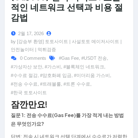
적인 네트워크 선택과 비용 절
감법
2월 17, 2026
by [강승부 환영] 토토사이트 | 사설토토 메이저사이트 |
안전놀이터 | 먹튀검증
0 Comments
#Gas Fee
,
#USDT 전송
,
#가상자산 보안
,
#가스비
,
#블록체인 네트워크
,
#수수료 절감
,
#암호화폐 입금
,
#이더리움 가스비
,
#전송 수수료
,
#트래블룰
,
#트론 수수료
,
#한국 토토사이트
잠깐만요!
질문 1: 전송 수수료(Gas Fee)를 가장 적게 내는 방법
은 무엇인가요?
답변: 전송 시 네트워크 선택 단계에서 수수료가 저렴한