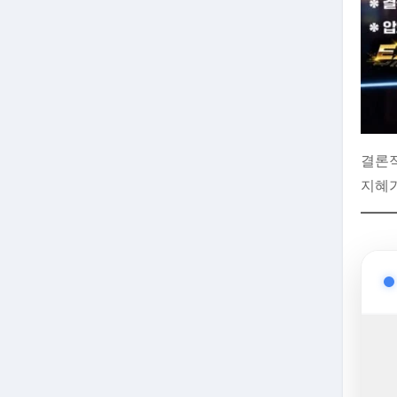
결론적
지혜가