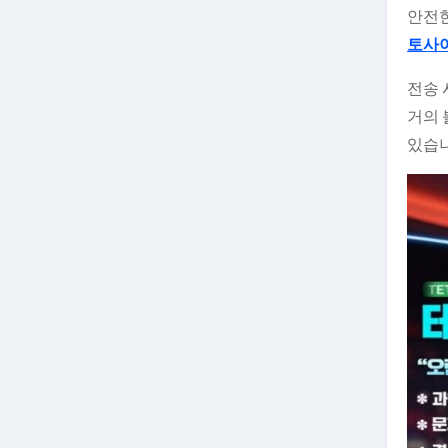
안전한
토사
전송 
거의 
있습