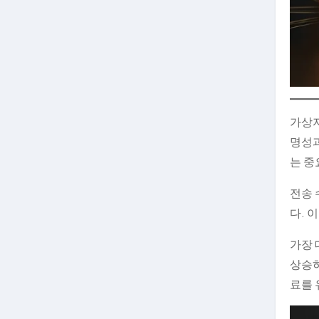
가상자
명성
는 중
전송 
다. 
가장 
상승하
료를 