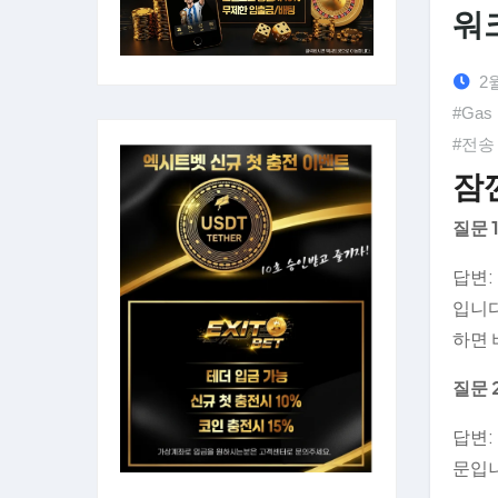
워
2월
#Gas 
#전송
잠
질문 
답변:
입니다
하면 
질문 
답변:
문입니