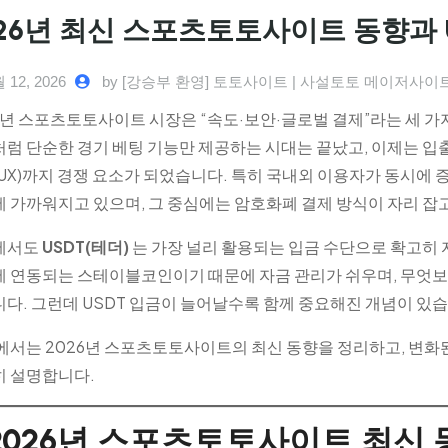
26년 최신 스포츠토토사이트 동향과 U
 12, 2026
by [강승부 환영] 토토사이트 | 사설토토 메이저사이트
6년 스포츠토토사이트 시장은 “속도·보안·글로벌 결제”라는 세 
럼 단순한 경기 베팅 기능만 제공하는 시대는 끝났고, 이제는 입
UX)까지 경쟁 요소가 되었습니다. 특히 국내외 이용자가 동시
 가까워지고 있으며, 그 중심에는 암호화폐 결제 방식이 자리 잡
에서도
USDT(테더)
는 가장 널리 활용되는 입금 수단으로 확고히 자
 연동되는 스테이블코인이기 때문에 자금 관리가 쉬우며, 무엇보
다. 그런데 USDT 입금이 늘어날수록 함께 중요해진 개념이 있습
에서는 2026년 스포츠토토사이트의 최신 동향을 정리하고, 변화
 설명합니다.
. 2026년 스포츠토토사이트 최신 동