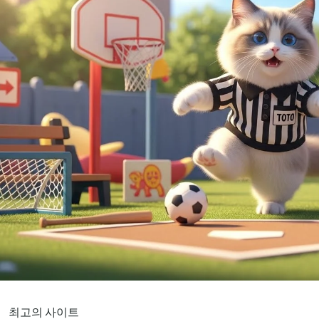
최고의 사이트