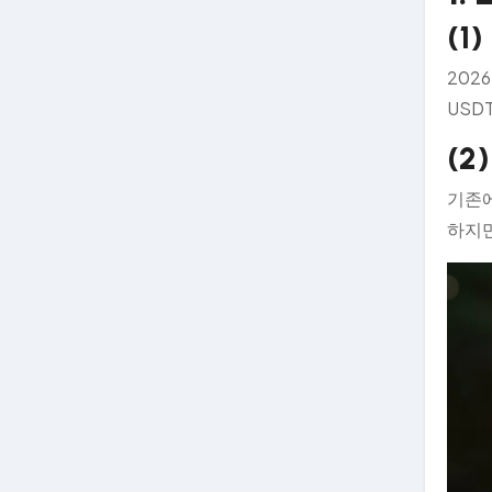
(1
202
USD
(2
기존에
하지