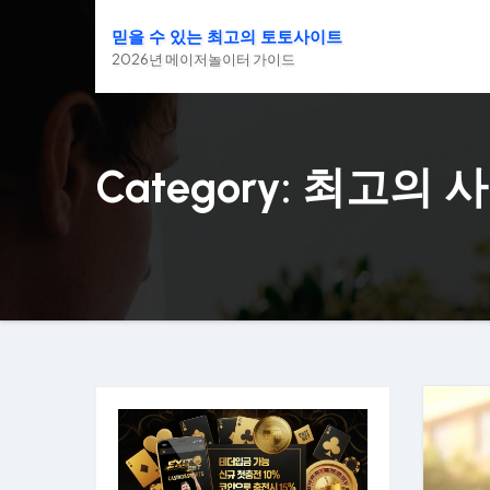
Skip
믿을 수 있는 최고의 토토사이트
to
2026년 메이저놀이터 가이드
content
Category: 최고의