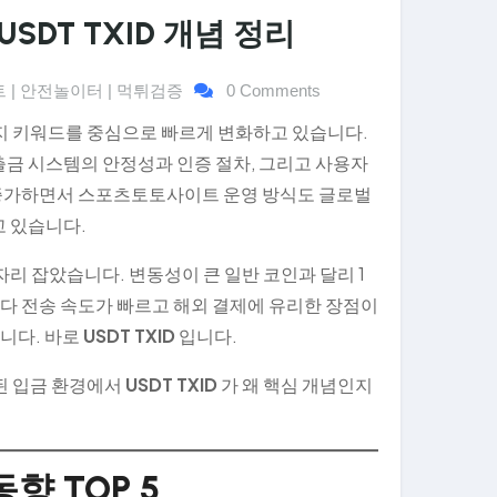
SDT TXID 개념 정리
 | 안전놀이터 | 먹튀검증
0 Comments
가지 키워드를 중심으로 빠르게 변화하고 있습니다.
출금 시스템의 안정성과 인증 절차, 그리고 사용자
에 증가하면서 스포츠토토사이트 운영 방식도 글로벌
고 있습니다.
리 잡았습니다. 변동성이 큰 일반 코인과 달리 1
다 전송 속도가 빠르고 해외 결제에 유리한 장점이
니다. 바로
USDT TXID
입니다.
된 입금 환경에서
USDT TXID
가 왜 핵심 개념인지
향 TOP 5