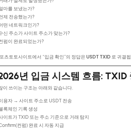
거래가 실제로 발생했는가?
얼마를 보냈는가?
언제 전송했는가?
어떤 네트워크인가?
수신 주소가 사이트 주소가 맞는가?
컨펌이 완료되었는가?
스포츠토토사이트에서 “입금 확인”의 정답은
USDT TXID
로 귀결됩
. 2026년 입금 시스템 흐름: TXI
많이 쓰이는 구조는 아래와 같습니다.
이용자 → 사이트 주소로 USDT 전송
블록체인 기록 생성
사이트가 TXID 또는 주소 기준으로 거래 탐지
Confirm(컨펌) 완료 시 자동 지급