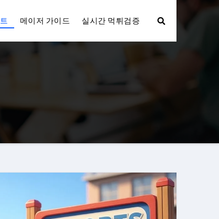
이트
메이저 가이드
실시간 먹튀검증