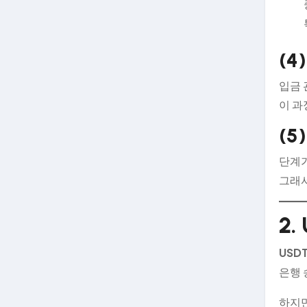
(4
입금 
이 
(5
단계가
그래
2.
USDT
은행 
하지만