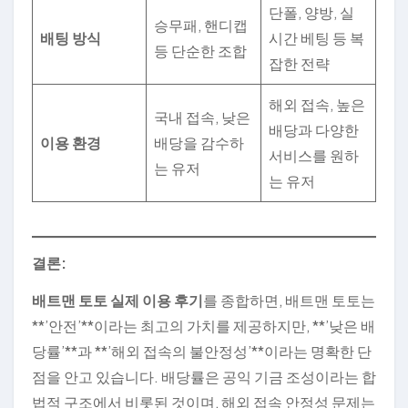
단폴, 양방, 실
승무패, 핸디캡
배팅 방식
시간 베팅 등 복
등 단순한 조합
잡한 전략
해외 접속, 높은
국내 접속, 낮은
배당과 다양한
이용 환경
배당을 감수하
서비스를 원하
는 유저
는 유저
결론:
배트맨 토토 실제 이용 후기
를 종합하면, 배트맨 토토는
**’안전’**이라는 최고의 가치를 제공하지만, **’낮은 배
당률’**과 **’해외 접속의 불안정성’**이라는 명확한 단
점을 안고 있습니다. 배당률은 공익 기금 조성이라는 합
법적 구조에서 비롯된 것이며, 해외 접속 안정성 문제는