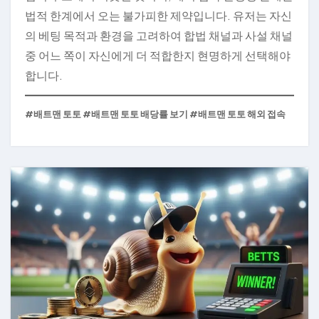
법적 한계에서 오는 불가피한 제약입니다. 유저는 자신
의 베팅 목적과 환경을 고려하여 합법 채널과 사설 채널
중 어느 쪽이 자신에게 더 적합한지 현명하게 선택해야
합니다.
#배트맨 토토 #배트맨 토토 배당률 보기 #배트맨 토토 해외 접속