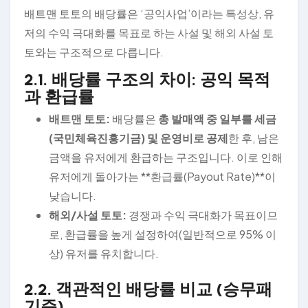
배트맨 토토의 배당률은 ‘공익사업’이라는 특성상, 유
저의 수익 극대화를 목표로 하는 사설 및 해외 사설 토
토와는 구조적으로 다릅니다.
2.1. 배당률 구조의 차이: 공익 목적
과 환급률
배트맨 토토:
배당률은
총 발매액 중 일부를 세금
(국민체육진흥기금) 및 운영비로 공제
한 후, 남은
금액을 유저에게 환급하는 구조입니다. 이로 인해
유저에게 돌아가는 **환급률(Payout Rate)**이
낮습니다.
해외/사설 토토:
경쟁과 수익 극대화가 목표이므
로, 환급률을 높게 설정하여(일반적으로 95% 이
상) 유저를 유치합니다.
2.2. 객관적인 배당률 비교 (승무패
기준)