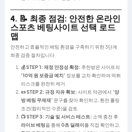
4. 📝 최종 점검: 안전한 온라인
스포츠 베팅사이트 선택 로드
맵
안전하고 효율적인 베팅 환경을 구축하기 위한 3단계
최종 검증 절차입니다.
💰 STEP 1: 재정 안정성 확정:
추천받은 사이트의
’10억 원 보증금 예치’
정보를 교차 확인하여 먹튀
리스크를 완전히 제거.
📜 STEP 2: 규정 자유 확보:
사이트 약관에서
‘양
방 베팅 무제재’
문구를 찾아 확인하고, 환전 롤링
조건(합리적인 수준)을 검토.
📺 STEP 3: 기술 및 서비스 테스트:
소액 충전 후
라이브 베팅
을 통해
0초 딜레이
를 직접 확인하고,