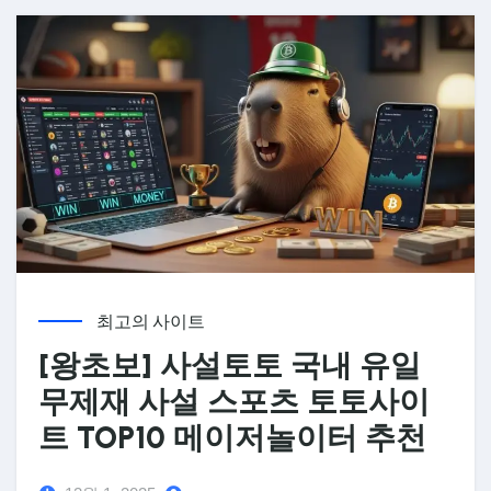
최고의 사이트
[왕초보] 사설토토 국내 유일
무제재 사설 스포츠 토토사이
트 TOP10 메이저놀이터 추천