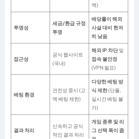
액)
배당률이 해외
세금/환급 규정
투명성
사설 대비 현저
투명
히 낮음
해외 IP 차단
및
공식 웹사이트
접근성
접속 불안정
(국내)
(VPN 필요)
다양한 베팅 방
건전성 중시 (고
식 제한
(단폴,
베팅 환경
액 베팅 제한)
실시간 베팅 불
가)
게임 종류 및 리
신속하고 공식
결과 처리
그 선택 폭이 좁
적인 결과 처리
음