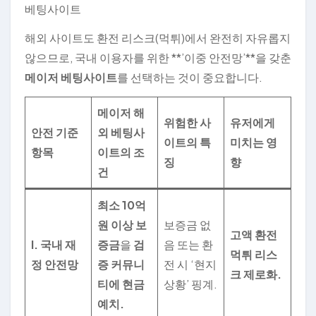
베팅사이트
해외 사이트도 환전 리스크(먹튀)에서 완전히 자유롭지
않으므로, 국내 이용자를 위한 **’이중 안전망’**을 갖춘
메이저 베팅사이트
를 선택하는 것이 중요합니다.
메이저 해
위험한 사
유저에게
안전 기준
외 베팅사
이트의 특
미치는 영
항목
이트의 조
징
향
건
최소 10억
원 이상 보
보증금 없
고액 환전
I. 국내 재
증금
을
검
음 또는 환
먹튀 리스
정 안전망
증 커뮤니
전 시 ‘현지
크 제로화.
티에 현금
상황’ 핑계.
예치.