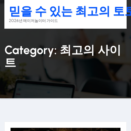
Skip
믿을 수 있는 최고의 
to
content
2026년 메이저놀이터 가이드
Category: 최고의 사이
트