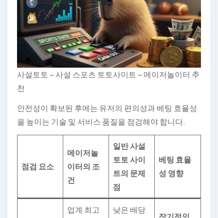
사설토토 – 사설 스포츠 토토사이트 – 메이저놀이터 추
천
안전성이 확보된 후에는 유저의 편의성과 베팅 효율성
을 높이는 기술 및 서비스 품질을 점검해야 합니다.
일반 사설
메이저놀
토토 사이
베팅 효율
점검 요소
이터의 조
트의 문제
성 영향
건
점
업계 최고
낮은 배당
장기적인