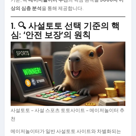
상의 심층 분석
을 통해 제공합니다.
1. 🔍 사설토토 선택 기준의 핵
심: ‘안전 보장’의 원칙
사설토토 – 사설 스포츠 토토사이트 – 메이저놀이터 추
천
메이저놀이터가 일반 사설토토 사이트와 차별화되는