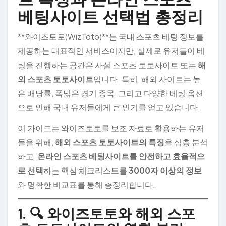
베팅사이트 선택법 총정리
**와이즈토토(WizToto)**는 국내 스포츠 베팅 정보를
제공하는 대표적인 서비스이지만, 실제로 유저들이 베
팅을 진행하는 공간은 사설 스포츠 토토사이트 또는
해
외 스포츠 토토사이트
입니다. 특히, 해외 사이트는 높
은 배당률, 폭넓은 경기 종목, 그리고 다양한 베팅 옵션
으로 인해 국내 유저들에게 큰 인기를 얻고 있습니다.
이 가이드는 와이즈토토를 보조 자료로 활용하는 유저
들을 위해,
해외 스포츠 토토사이트의 특징
을 심층 분석
하고,
온라인 스포츠 베팅사이트를 안전하고 효율적으
로 선택
하는 핵심 체크리스트를
3000자 이상의 정보
와 명확한 비교표를 통해 총정리합니다.
1. 🔍 와이즈토토와 해외 스포