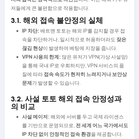
저들에게 큰 불편함으로 작용합니다.
3.1. 해외 접속 불안정의 실체
IP 차단:
배트맨 토토는 해외 IP를 감지할 경우 접
속을 차단하거나, 일시적으로 허용하더라도
잦은
끊김 현상
이 발생하여 베팅에 지장을 줍니다.
VPN 사용의 한계:
많은 유저가 VPN(가상 사설망)
을 통해 국내 IP로 우회하지만, VPN 서비스의 품
질에 따라
접속 속도가 현저히 느려지거나 보안상
문제
가 발생할 수 있습니다.
3.2. 사설 토토 해외 접속 안정성과
의 비교
사설 메이저:
해외에 서버를 두고 국제 라이센스
를 기반으로 운영되므로,
전 세계 어느 국가에서도
IP 차단 없이 안정적인 접속 환경
을 제공합니다.