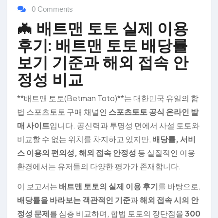
0 Comments
🦇 배트맨 토토 실제 이용
후기: 배트맨 토토 배당률
보기 기준과 해외 접속 안
정성 비교
**배트맨 토토(Betman Toto)**는 대한민국 유일의 합
법 스포츠토토 구매 채널인
스포츠토토 공식 온라인 발
매 사이트
입니다. 공신력과 투명성 면에서 사설 토토와
비교할 수 없는 위치를 차지하고 있지만,
배당률, 서비
스 이용의 편의성, 해외 접속 안정성
등 실질적인 이용
환경에서는 유저들의 다양한 평가가 존재합니다.
이 보고서는
배트맨 토토의 실제 이용 후기
를 바탕으로,
배당률을 바라보는 객관적인 기준
과
해외 접속 시의 안
정성 문제
를 심층 비교하며, 합법 토토의 장단점을
300