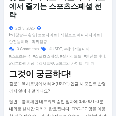
에서 즐기는 스포츠스페셜 전
략
2월 3, 2026
by [강승부 환영] 토토사이트 | 사설토토 메이저사이트 |
안전놀이터 | 먹튀검증
0 Comments
#USDT
,
#메이저놀이터
,
#스포츠분석
,
#스포츠스페셜
,
#실시간토토
,
#안전놀이터
,
#암호화폐베팅
,
#엑시트벳
,
#최고의 사이트
,
#테더
그것이 궁금하다!
질문 1: 엑시트벳에서 테더(USDT) 입금 시 포인트 반영
까지 얼마나 걸리나요?
답변 1: 블록체인 네트워크 승인 절차에 따라 약 1~3분
내외로 실시간 처리가 완료됩니다. TRC-20 망을 이용
할 경우 전송 속도가 가장 빠르며 수수료도 저렴하여 많