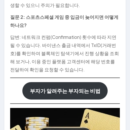
생할 수 있으니 주의가 필요합니다.
질문 2: 스포츠스페셜 게임 중 입금이 늦어지면 어떻게
하나요?
답변: 네트워크 컨펌(Confirmation) 횟수에 따라 지연
될 수 있습니다. 바이낸스 출금 내역에서 TxID(거래번
호)를 확인하여 블록체인 탐색기에서 진행 상황을 조회
해 보거나, 이용 중인 플랫폼 고객센터에 해당 번호를
전달하여 확인을 요청할 수 있습니다.
부자가 알려주는 부자되는 비법