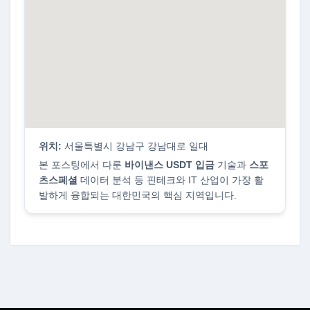
위치:
서울특별시 강남구 강남대로 일대
본 포스팅에서 다룬
바이낸스 USDT 입금
기술과
스포
츠스페셜
데이터 분석 등 핀테크와 IT 산업이 가장 활
발하게 융합되는 대한민국의 핵심 지역입니다.