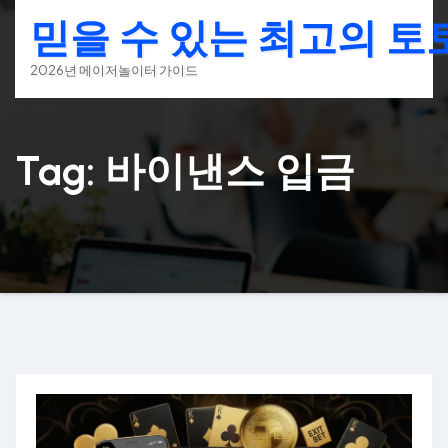
Skip
믿을 수 있는 최고의 
to
content
2026년 메이저놀이터 가이드
Tag: 바이낸스 입금