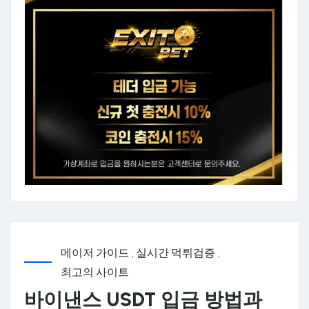
메이저 가이드
,
실시간 먹튀검증
,
최고의 사이트
바이낸스 USDT 입금 방법과