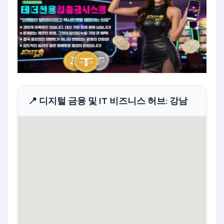
📍 디지털 금융 및 IT 비즈니스 허브: 강남