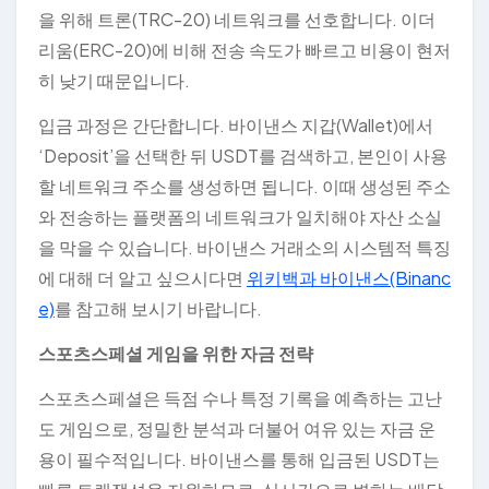
을 위해 트론(TRC-20) 네트워크를 선호합니다. 이더
리움(ERC-20)에 비해 전송 속도가 빠르고 비용이 현저
히 낮기 때문입니다.
입금 과정은 간단합니다. 바이낸스 지갑(Wallet)에서
‘Deposit’을 선택한 뒤 USDT를 검색하고, 본인이 사용
할 네트워크 주소를 생성하면 됩니다. 이때 생성된 주소
와 전송하는 플랫폼의 네트워크가 일치해야 자산 소실
을 막을 수 있습니다. 바이낸스 거래소의 시스템적 특징
에 대해 더 알고 싶으시다면
위키백과 바이낸스(Binanc
e)
를 참고해 보시기 바랍니다.
스포츠스페셜 게임을 위한 자금 전략
스포츠스페셜은 득점 수나 특정 기록을 예측하는 고난
도 게임으로, 정밀한 분석과 더불어 여유 있는 자금 운
용이 필수적입니다. 바이낸스를 통해 입금된 USDT는