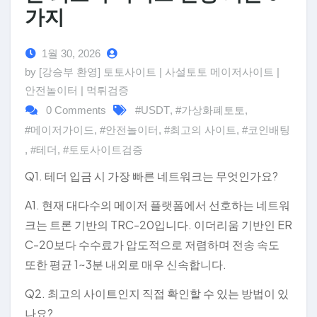
가지
1월 30, 2026
by [강승부 환영] 토토사이트 | 사설토토 메이저사이트 |
안전놀이터 | 먹튀검증
0 Comments
#USDT
,
#가상화폐토토
,
#메이저가이드
,
#안전놀이터
,
#최고의 사이트
,
#코인배팅
,
#테더
,
#토토사이트검증
Q1. 테더 입금 시 가장 빠른 네트워크는 무엇인가요?
A1. 현재 대다수의 메이저 플랫폼에서 선호하는 네트워
크는 트론 기반의 TRC-20입니다. 이더리움 기반인 ER
C-20보다 수수료가 압도적으로 저렴하며 전송 속도
또한 평균 1~3분 내외로 매우 신속합니다.
Q2. 최고의 사이트인지 직접 확인할 수 있는 방법이 있
나요?