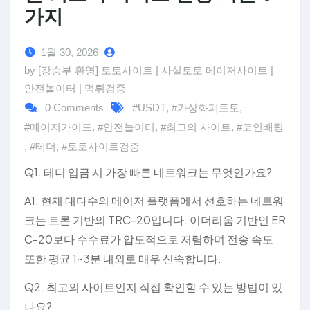
가지
1월 30, 2026
by [강승부 환영] 토토사이트 | 사설토토 메이저사이트 |
안전놀이터 | 먹튀검증
0 Comments
#USDT
,
#가상화폐토토
,
#메이저가이드
,
#안전놀이터
,
#최고의 사이트
,
#코인배팅
,
#테더
,
#토토사이트검증
Q1. 테더 입금 시 가장 빠른 네트워크는 무엇인가요?
A1. 현재 대다수의 메이저 플랫폼에서 선호하는 네트워
크는 트론 기반의 TRC-20입니다. 이더리움 기반인 ER
C-20보다 수수료가 압도적으로 저렴하며 전송 속도
또한 평균 1~3분 내외로 매우 신속합니다.
Q2. 최고의 사이트인지 직접 확인할 수 있는 방법이 있
나요?