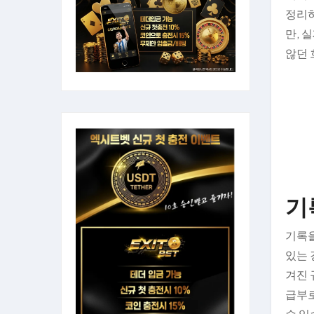
정리하
만, 
않던 
기
기록을
있는 
겨진 
급부로
수 있