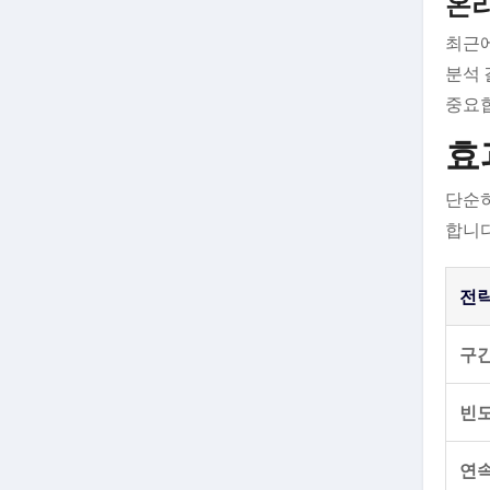
온라
최근에
분석 
중요
효
단순히
합니다
전
구간
빈도
연속