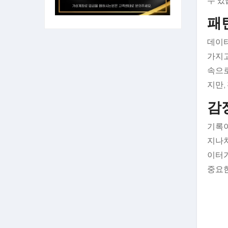
패
데이터
가지고
속으로
지만,
감
기록이
지나치
이터가
중요한