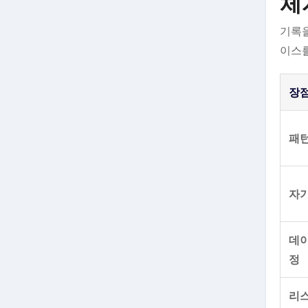
체
기록을
이스를
장
패턴
자기
데이
정
리스