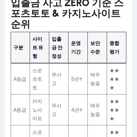
입출금 사고 ZERO 기준 스
포츠토토 & 카지노사이트
순위
사이
입출
운영
보안
종합
구분
트 유
금 안
기간
수준
평가
형
정성
스포
★★
무사
매우
A등급
츠토
5년↑
★★
고
높음
토
★
카지
★★
무사
매우
A등급
노사
4년↑
★★
고
높음
이트
★
스포
★★