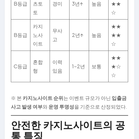
B등급
츠토
경미
3년↑
높음
★★
토
☆
카지
★★
무사
B등급
노사
2년↑
높음
★★
고
이트
☆
★★
혼합
이력
C등급
1~2년
보통
★☆
형
있음
☆
※ 본
카지노사이트 순위
는 이벤트 규모가 아닌
입출금
사고 발생 여부
와
운영 투명성
을 기준으로 산정되었다.
안전한 카지노사이트의 공
통 특징