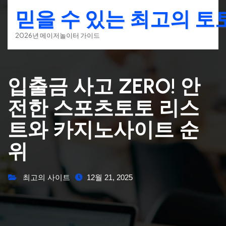
Skip
믿을 수 있는 최고의 
to
content
2026년 메이저놀이터 가이드
입출금 사고 ZERO! 안
전한 스포츠토토 리스
트와 카지노사이트 순
위
최고의 사이트
12월 21, 2025