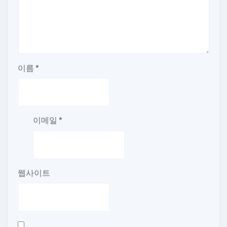
이름
*
이메일
*
웹사이트