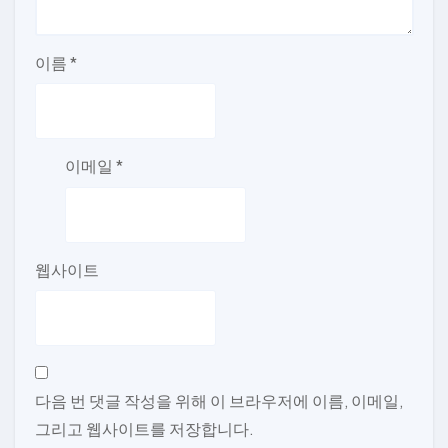
이름
*
이메일
*
웹사이트
다음 번 댓글 작성을 위해 이 브라우저에 이름, 이메일,
그리고 웹사이트를 저장합니다.