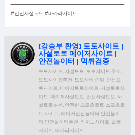
#안전사설토토 #바카라사이트
[강승부 환영] 토토사이트 |
사설토토 메이저사이트 |
안전놀이터 | 먹튀검증
토토사이트, 사설토토, 토토사이트 주소,
토토사이트추천, 토토사이 순위, 안전토
토사이트, 메이저토토사이트, 사설토토사
이트, 메이저사설토토, 안전사설토토, 사
설토토추천, 안전한 스포츠토토,스포츠토
토 사이트, 메이저안전놀이터,안전놀이
터,안전놀이터추천, 카지노사이트, 슬롯
사이트, 바카라사이트