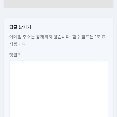
답글 남기기
이메일 주소는 공개되지 않습니다.
필수 필드는
*
로 표
시됩니다
댓글
*