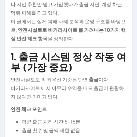
나 지인 추천만 믿고 가입했다가 출금 지연, 계정 차단,
먹튀 피해를 겪고 있다.
이 글에서는 실제 피해 사례 분석과 운영 구조를 바탕으
로,
안전사설토토 바카라사이트 를 가려내는 10가지 핵
심 안전 체크 항목
을 정리한다.
1. 출금 시스템 정상 작동 여
부 (가장 중요)
안전사설토토 의 최우선 기준은 단연
출금
이다.
바카라사이트 에서 아무리 수익을 내도 출금이 원활하
지 않다면 의미가 없다.
안전 체크 포인트
평균 출금 처리 시간 5~15분
출금 횟수 및 금액 제한 없음