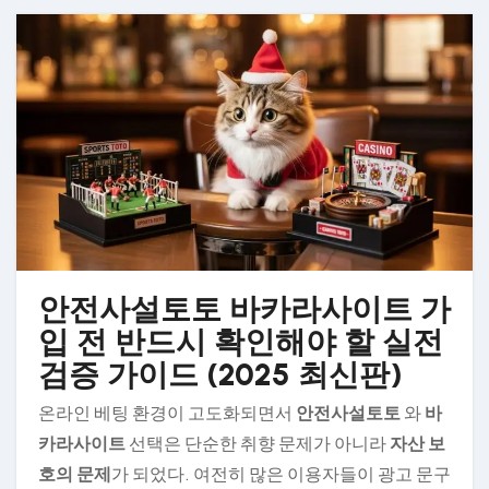
안전사설토토 바카라사이트 가
입 전 반드시 확인해야 할 실전
검증 가이드 (2025 최신판)
온라인 베팅 환경이 고도화되면서
안전사설토토
와
바
카라사이트
선택은 단순한 취향 문제가 아니라
자산 보
호의 문제
가 되었다. 여전히 많은 이용자들이 광고 문구