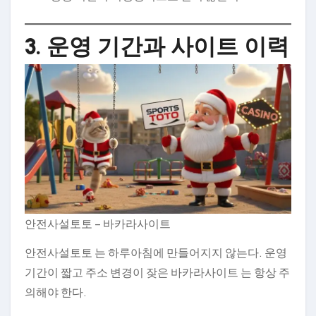
3. 운영 기간과 사이트 이력
안전사설토토 – 바카라사이트
안전사설토토 는 하루아침에 만들어지지 않는다. 운영
기간이 짧고 주소 변경이 잦은 바카라사이트 는 항상 주
의해야 한다.