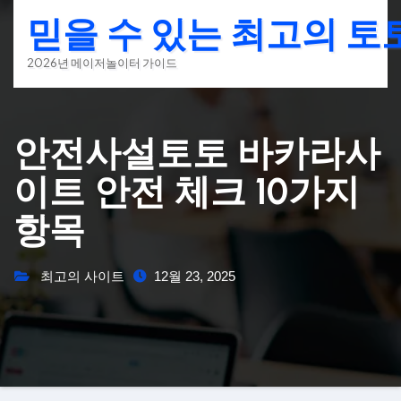
Skip
믿을 수 있는 최고의 
to
content
2026년 메이저놀이터 가이드
안전사설토토 바카라사
이트 안전 체크 10가지
항목
최고의 사이트
12월 23, 2025