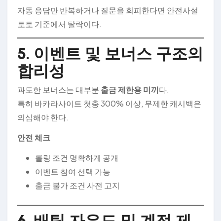
자동 응답만 반복하거나 질문을 회피한다면 안전사설
토토 기준에서 탈락이다.
5. 이벤트 및 보너스 구조의
합리성
과도한 보너스는 대부분
출금 제한용 미끼
다.
특히 바카라사이트 첫충 300% 이상, 무제한 캐시백은
의심해야 한다.
안전 체크
롤링 조건 명확하게 공개
이벤트 참여 선택 가능
출금 불가 조건 사전 고지