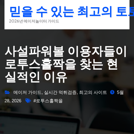
Skip
믿을 수 있는 최고의 
to
content
2026년 메이저놀이터 가이드
사설파워볼 이용자들이
로투스홀짝을 찾는 현
실적인 이유
메이저 가이드
,
실시간 먹튀검증
,
최고의 사이트
5월
28, 2026
#로투스홀짝을