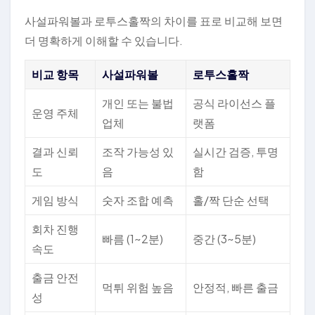
사설파워볼과 로투스홀짝의 차이를 표로 비교해 보면
더 명확하게 이해할 수 있습니다.
비교 항목
사설파워볼
로투스홀짝
개인 또는 불법
공식 라이선스 플
운영 주체
업체
랫폼
결과 신뢰
조작 가능성 있
실시간 검증, 투명
도
음
함
게임 방식
숫자 조합 예측
홀/짝 단순 선택
회차 진행
빠름 (1~2분)
중간 (3~5분)
속도
출금 안전
먹튀 위험 높음
안정적, 빠른 출금
성