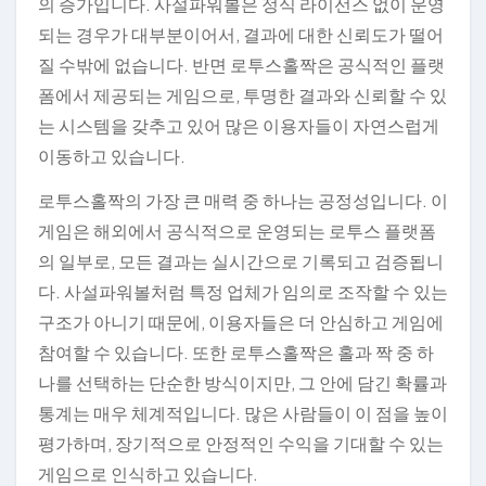
의 증가입니다. 사설파워볼은 정식 라이선스 없이 운영
되는 경우가 대부분이어서, 결과에 대한 신뢰도가 떨어
질 수밖에 없습니다. 반면 로투스홀짝은 공식적인 플랫
폼에서 제공되는 게임으로, 투명한 결과와 신뢰할 수 있
는 시스템을 갖추고 있어 많은 이용자들이 자연스럽게
이동하고 있습니다.
로투스홀짝의 가장 큰 매력 중 하나는 공정성입니다. 이
게임은 해외에서 공식적으로 운영되는 로투스 플랫폼
의 일부로, 모든 결과는 실시간으로 기록되고 검증됩니
다. 사설파워볼처럼 특정 업체가 임의로 조작할 수 있는
구조가 아니기 때문에, 이용자들은 더 안심하고 게임에
참여할 수 있습니다. 또한 로투스홀짝은 홀과 짝 중 하
나를 선택하는 단순한 방식이지만, 그 안에 담긴 확률과
통계는 매우 체계적입니다. 많은 사람들이 이 점을 높이
평가하며, 장기적으로 안정적인 수익을 기대할 수 있는
게임으로 인식하고 있습니다.