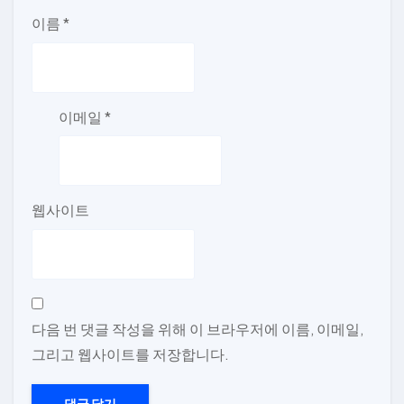
이름
*
이메일
*
웹사이트
다음 번 댓글 작성을 위해 이 브라우저에 이름, 이메일,
그리고 웹사이트를 저장합니다.