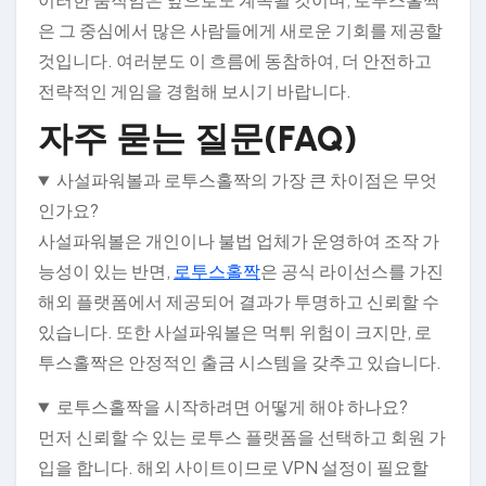
은 그 중심에서 많은 사람들에게 새로운 기회를 제공할
것입니다. 여러분도 이 흐름에 동참하여, 더 안전하고
전략적인 게임을 경험해 보시기 바랍니다.
자주 묻는 질문(FAQ)
사설파워볼과 로투스홀짝의 가장 큰 차이점은 무엇
인가요?
사설파워볼은 개인이나 불법 업체가 운영하여 조작 가
능성이 있는 반면,
로투스홀짝
은 공식 라이선스를 가진
해외 플랫폼에서 제공되어 결과가 투명하고 신뢰할 수
있습니다. 또한 사설파워볼은 먹튀 위험이 크지만, 로
투스홀짝은 안정적인 출금 시스템을 갖추고 있습니다.
로투스홀짝을 시작하려면 어떻게 해야 하나요?
먼저 신뢰할 수 있는 로투스 플랫폼을 선택하고 회원 가
입을 합니다. 해외 사이트이므로 VPN 설정이 필요할