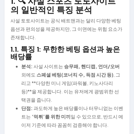
1. 🔍 사설 스포츠 토토사이트
의 일반적인 특징 분석
사설 토토사이트는 공식 배트맨과는 달리 다양한 베팅
옵션과 편의성을 제공하지만, 그 이면에는 위험 요소가
존재합니다.
1.1. 특징 1: 무한한 베팅 옵션과 높은
배당률
분석:
사설 사이트는
승무패, 핸디캡, 언더/오버
외에도
스페셜 베팅(코너킥 수, 득점 시간 등)
, 그
리고 **다양한 미니 게임(파워볼, 키노사다리
등)**을 제공합니다. 이는 유저에게 광범위한 선
택권을 줍니다.
단점:
과도하게 높은 배당률이나 터무니없는 이벤
트는
‘먹튀’를 위한 미끼
일 수 있으므로, 반드시 메
이저 기준에 따라 꼼꼼히 검증해야 합니다.