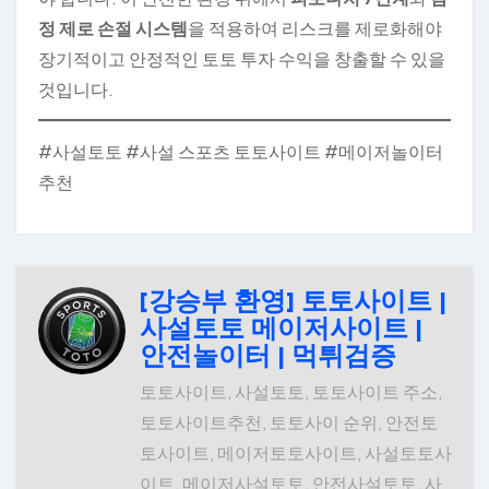
정 제로 손절 시스템
을 적용하여 리스크를 제로화해야
장기적이고 안정적인 토토 투자 수익을 창출할 수 있을
것입니다.
#사설토토 #사설 스포츠 토토사이트 #메이저놀이터
추천
[강승부 환영] 토토사이트 |
사설토토 메이저사이트 |
안전놀이터 | 먹튀검증
토토사이트, 사설토토, 토토사이트 주소,
토토사이트추천, 토토사이 순위, 안전토
토사이트, 메이저토토사이트, 사설토토사
이트, 메이저사설토토, 안전사설토토, 사