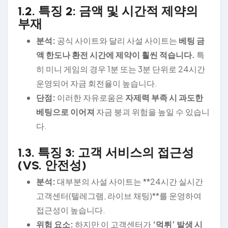
1.2. 특징 2: 금액 및 시간적 제약의
부재
분석:
공식 사이트와 달리 사설 사이트는
베팅 금
액 한도나 환전 시간에 제약이 훨씬 적습니다.
특
히 미니 게임의 경우 1분 또는 3분 단위로 24시간
운영되어 자금 회전율이 높습니다.
단점:
이러한 자유로움은
자제력 부족 시 과도한
베팅으로 이어져
자금 붕괴 위험을 높일 수 있습니
다.
1.3. 특징 3: 고객 서비스의 접근성
(VS. 안전성)
분석:
대부분의 사설 사이트는 **24시간 실시간
고객센터(텔레그램, 라이브 채팅)**를 운영하여
접근성이 높습니다.
위험 요소:
하지만 이 고객센터가
‘먹튀’ 발생 시