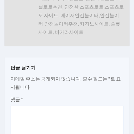
설토토추천, 안전한 스포츠토토,스포츠토
토 사이트, 메이저안전놀이터,안전놀이
터,안전놀이터추천, 카지노사이트, 슬롯
사이트, 바카라사이트
답글 남기기
이메일 주소는 공개되지 않습니다.
필수 필드는
*
로 표
시됩니다
댓글
*