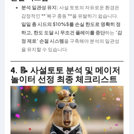
분석 일관성 유지:
사설 토토의 자유로운 환경은
감정적인 **’복구 충동’**을 유발하기 쉽습니다.
일일 총 시드의 $10%$를 손실 한도로 명확히 정
하고, 한도 도달 시 무조건 플레이를 중단
하는
‘감
정 제로’ 손절 시스템
을 구축해야 분석의 일관성
을 유지할 수 있습니다.
4. 📝 사설토토 분석 및 메이저
놀이터 선정 최종 체크리스트