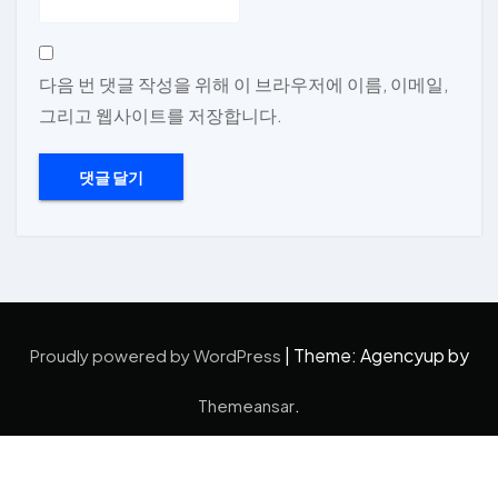
다음 번 댓글 작성을 위해 이 브라우저에 이름, 이메일,
그리고 웹사이트를 저장합니다.
|
Theme: Agencyup by
Proudly powered by WordPress
.
Themeansar