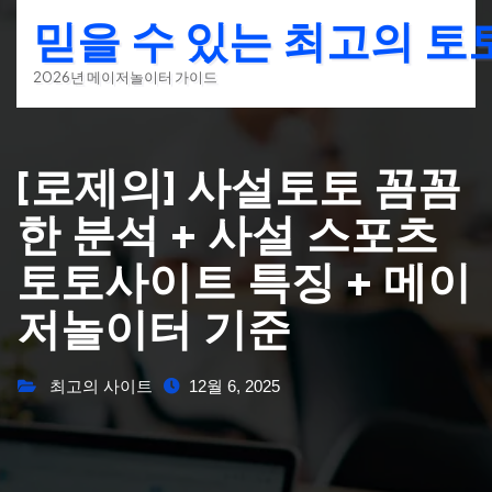
Skip
믿을 수 있는 최고의 
to
content
2026년 메이저놀이터 가이드
[로제의] 사설토토 꼼꼼
한 분석 + 사설 스포츠
토토사이트 특징 + 메이
저놀이터 기준
최고의 사이트
12월 6, 2025