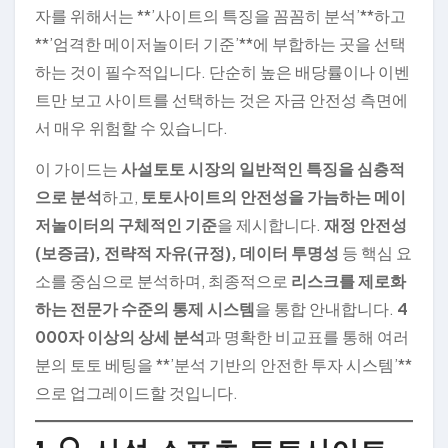
자를 위해서는 **’사이트의 특징을 꼼꼼히 분석’**하고
**’엄격한 메이저놀이터 기준’**에 부합하는 곳을 선택
하는 것이 필수적입니다. 단순히 높은 배당률이나 이벤
트만 보고 사이트를 선택하는 것은 자금 안전성 측면에
서 매우 위험할 수 있습니다.
이 가이드는
사설토토 시장의 일반적인 특징을 심층적
으로 분석
하고,
토토사이트의 안전성을 가늠하는 메이
저놀이터의 구체적인 기준
을 제시합니다.
재정 안전성
(보증금), 전략적 자유(규정), 데이터 투명성
등 핵심 요
소를 중심으로 분석하며, 최종적으로
리스크를 제로화
하는 전문가 수준의 통제 시스템
을 통합 안내합니다.
4
000자 이상의 상세 분석
과 명확한 비교표를 통해 여러
분의 토토 베팅을 **’분석 기반의 안전한 투자 시스템’**
으로 업그레이드할 것입니다.