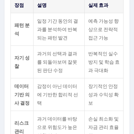
장점
설명
실제 효과
일정 기간 동안의 결
예측 가능성 향
패턴 분
과를 분석하여 반복
상으로 전략적
석
되는 패턴 발견
접근 가능
과거의 선택과 결과
반복적인 실수
자기 성
를 되돌아보며 잘못
방지 및 학습 효
찰
된 판단 수정
과 극대화
데이터
감정이 아닌 데이터
장기적인 안정
기반 의
에 기반한 합리적 선
성과 수익성 확
사 결정
택
보
과거 데이터를 바탕
손실 최소화 및
리스크
으로 위험도가 높은
자금 관리 효율
관리