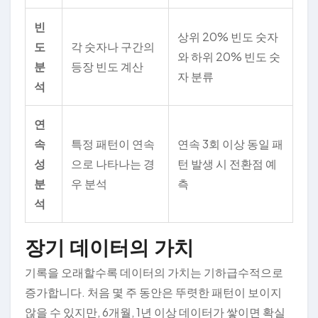
빈
상위 20% 빈도 숫자
도
각 숫자나 구간의
와 하위 20% 빈도 숫
분
등장 빈도 계산
자 분류
석
연
속
특정 패턴이 연속
연속 3회 이상 동일 패
성
으로 나타나는 경
턴 발생 시 전환점 예
분
우 분석
측
석
장기 데이터의 가치
기록을 오래할수록 데이터의 가치는 기하급수적으로
증가합니다. 처음 몇 주 동안은 뚜렷한 패턴이 보이지
않을 수 있지만, 6개월, 1년 이상 데이터가 쌓이면 확실