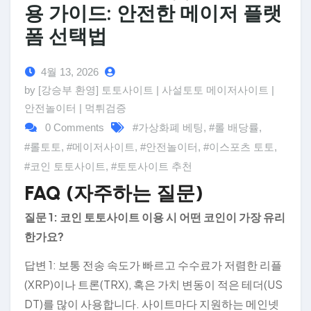
용 가이드: 안전한 메이저 플랫
폼 선택법
4월 13, 2026
by [강승부 환영] 토토사이트 | 사설토토 메이저사이트 |
안전놀이터 | 먹튀검증
0 Comments
#가상화폐 베팅
,
#롤 배당률
,
#롤토토
,
#메이저사이트
,
#안전놀이터
,
#이스포츠 토토
,
#코인 토토사이트
,
#토토사이트 추천
FAQ (자주하는 질문)
질문 1: 코인 토토사이트 이용 시 어떤 코인이 가장 유리
한가요?
답변 1: 보통 전송 속도가 빠르고 수수료가 저렴한 리플
(XRP)이나 트론(TRX), 혹은 가치 변동이 적은 테더(US
DT)를 많이 사용합니다. 사이트마다 지원하는 메인넷