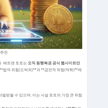
 추천
. 배트맨 토토는
오직 동행복권 공식 웹사이트만
*법적 위험(도박죄)**과 **금전적 위험(먹튀)**에
벌받을 수 있으며, 이는 사설 토토의 가장 큰 위험