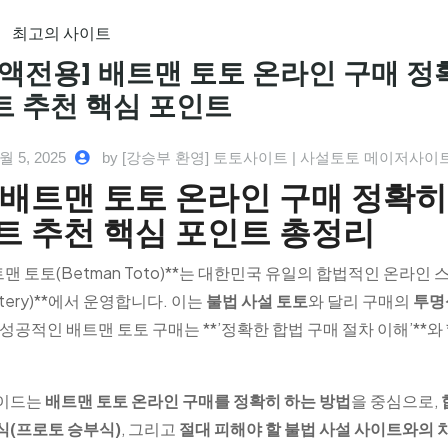
최고의 사이트
액전용] 배트맨 토토 온라인 구매 정확히
트 추천 핵심 포인트
월 5, 2025
by [강승부 환영] 토토사이트 | 사설토토 메이저사이트
 배트맨 토토 온라인 구매 정확히 
트 추천 핵심 포인트 총정리
트맨 토토(Betman Toto)**는 대한민국 유일의 합법적인 온라인 
ottery)**에서 운영합니다. 이는
불법 사설 토토
와 달리 구매의
투명
 성공적인 배트맨 토토 구매는 **’정확한 합법 구매 절차 이해’**와
가이드는
배트맨 토토 온라인 구매를 정확히 하는 방법
을 중심으로,
식(프로토 승부식)
, 그리고
절대 피해야 할 불법 사설 사이트와의 