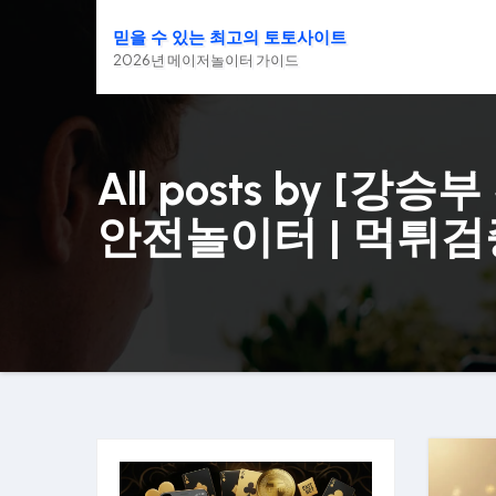
Skip
믿을 수 있는 최고의 토토사이트
to
2026년 메이저놀이터 가이드
content
All posts by 
안전놀이터 | 먹튀검