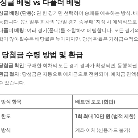
1. 싱글 베팅 vs 다폴더 베팅
싱글 베팅 (단통):
단 한 경기만 선택하여 승패를 예측하는 방식. 
능합니다. (단, 일부 회차의 ‘단일 경기 승무패’ 지정 시 예외적으로 
다폴더 베팅:
여러 경기(폴더)를 조합하여 베팅합니다. 모든 경기
합이 많아질수록 배당률은 높아지지만, 당첨 확률은 기하급수적으
2. 당첨금 수령 방법 및 환급
당첨금 확인:
구매한 회차의 모든 경기 결과가 확정되면, 동행복권
환급 절차:
당첨금은 자동으로 예치금으로 전환되며, 예치금 잔액
수 있습니다.
 방식 항목
배트맨 토토 (합법)
 한도
1회 최대 10만 원 (법적 제한)
 방식
계좌 이체 (신용카드 불가)