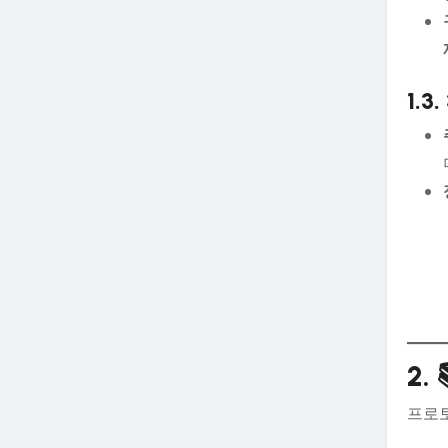
1.
2.
프로토