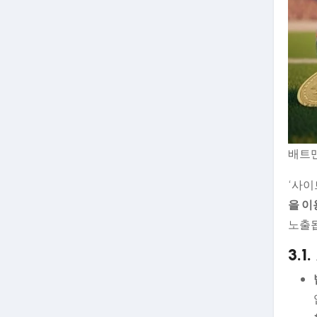
배트맨
‘사이
을 이
노출
3.