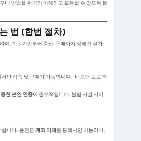
구매 방법을 완벽히 이해하고 활용할 수 있도록 돕
는 법 (합법 절차)
하며, 회원가입부터 충전, 구매까지 정해진 절차
를 통해서만 접속 및 구매가 가능합니다. ‘배트맨 토토’라
 통한 본인 인증
이 필수적입니다. 불법 사설 사이
 합니다. 충전은
계좌 이체
를 통해서만 가능하며,