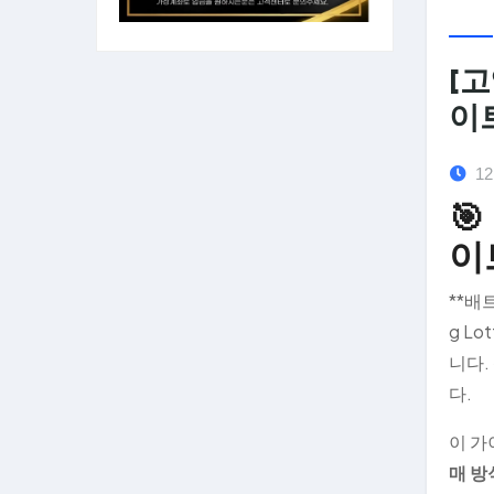
[고
이
12

이
**배
g L
니다.
다.
이 
매 방